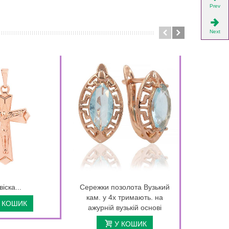
Prev
Next
віска...
Сережки позолота Вузький
Кільце 
кам. у 4х тримають. на
 КОШИК
ажурній вузькій основі
У КОШИК