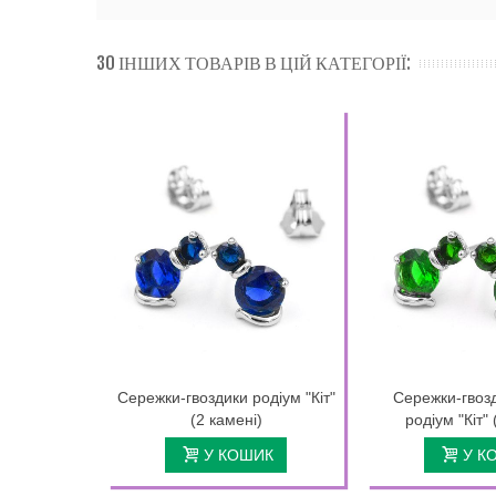
30 ІНШИХ ТОВАРІВ В ЦІЙ КАТЕГОРІЇ:
Сережки-гвоздики родіум "Кіт"
Сережки-гвоз
(2 камені)
родіум "Кіт" 
У КОШИК
У К