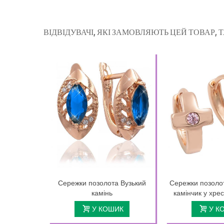
ВІДВІДУВАЧІ, ЯКІ ЗАМОВЛЯЮТЬ ЦЕЙ ТОВАР,
Сережки позолота Вузький
Сережки позоло
камінь
камінчик у хрес
У КОШИК
У К