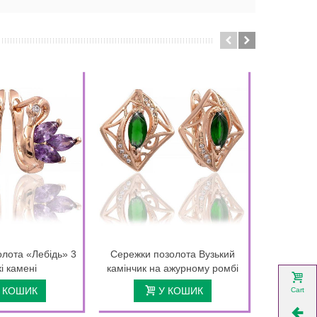
лота «Лебідь» 3
Сережки позолота Вузький
Сережки
кі камені
камінчик на ажурному ромбі
камінчик
 КОШИК
У КОШИК
Cart