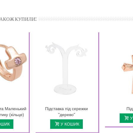
 ТАКОЖ КУПИЛИ:
та Маленький
Підставка під сережки
Під
тику (кільце)
"дерево"
У
ОШИК
У КОШИК