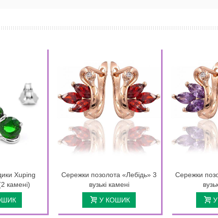
дики Xuping
Сережки позолота «Лебідь» 3
Сережки позо
(2 камені)
вузькі камені
вузь
ОШИК
У КОШИК
У