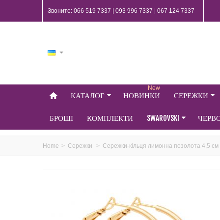
Звоните: 066 519 7337 | 093 996 7337 | 067 124 7337
New
КАТАЛОГ
НОВИНКИ
СЕРЕЖКИ
БРОШІ
КОМПЛЕКТИ
SWAROVSKI
ЧЕРВ
Home
>
Сережки
>
Сережки-кільця лимонна позолота 4,5 см