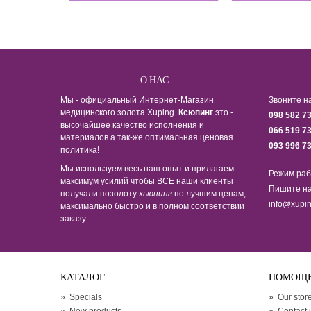
О НАС
Мы - официальный Интернет-Магазин
Звоните н
медицинского золота Xuping.
Ксюпинг
это -
098 582 7
высочайшее качество исполнения и
066 519 7
материалов а так-же оптимальная ценовая
093 996 7
политика!
Мы используем весь наш опыт и прилагаем
Режим раб
максимум усилий чтобы ВСЕ наши клиенты
Пишите на
получали позолоту
хьюпинг
по лучшим ценам,
info@xupin
максимально быстро и в полном соответствии
заказу.
КАТАЛОГ
ПОМОЩ
»
Specials
»
Our stor
»
New products
»
Contact 