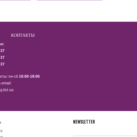
КОНТАКТЫ
ам:
337
337
337
оты: пн-сб
10:00
-
19:00
 email:
g.biz.ua
Ь
NEWSLETTER
Подпишитесь на рассылку ново
es
us