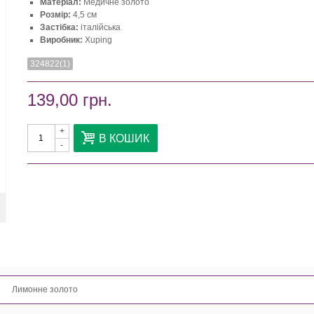
Матеріал:
Медичне золото
Розмір:
4,5 см
Застібка:
італійська
Виробник:
Xuping
324822(1)
139,00 грн.
+
В КОШИК
-
Лимонне золото