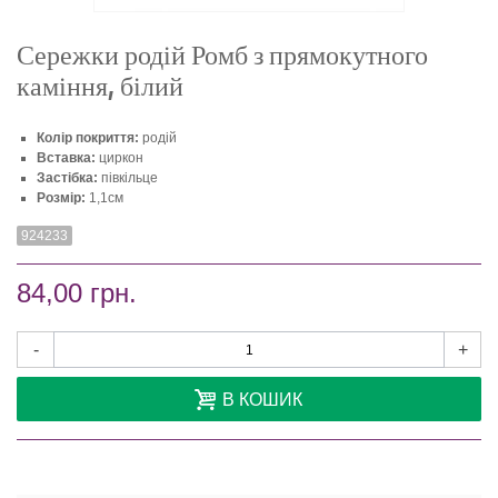
Сережки родій Ромб з прямокутного
каміння, білий
Колір покриття:
родій
Вставка:
циркон
Застібка:
півкільце
Розмір:
1,1см
924233
84,00 грн.
-
+
В КОШИК