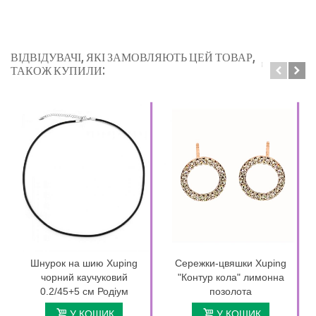
ВІДВІДУВАЧІ, ЯКІ ЗАМОВЛЯЮТЬ ЦЕЙ ТОВАР,
ТАКОЖ КУПИЛИ:
Шнурок на шию Xuping
Сережки-цвяшки Xuping
чорний каучуковий
"Контур кола" лимонна
0.2/45+5 см Родіум
позолота
У КОШИК
У КОШИК