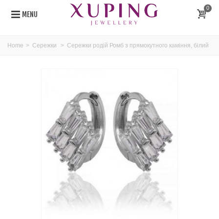
0
MENU
Home
>
Сережки
>
Сережки родій Ромб з прямокутного каміння, білий