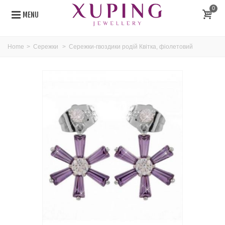
0
MENU
Home
>
Сережки
>
Сережки-гвоздики родій Квітка, фіолетовий