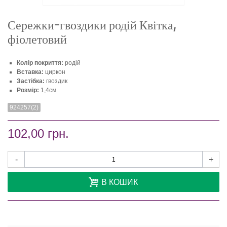
Сережки-гвоздики родій Квітка,
фіолетовий
Колір покриття:
родій
Вставка:
циркон
Застібка:
гвоздик
Розмір:
1,4см
924257(2)
102,00 грн.
-
+
В КОШИК