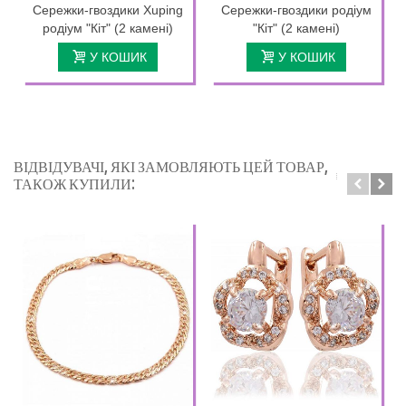
Сережки-гвоздики Xuping
Сережки-гвоздики родіум
родіум "Кіт" (2 камені)
"Кіт" (2 камені)
У КОШИК
У КОШИК
ВІДВІДУВАЧІ, ЯКІ ЗАМОВЛЯЮТЬ ЦЕЙ ТОВАР,
ТАКОЖ КУПИЛИ: