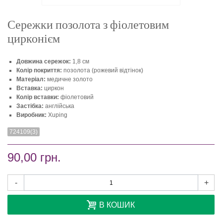
Сережки позолота з фіолетовим
цирконієм
Довжина сережок:
1,8 см
Колір покриття:
позолота (рожевий відтінок)
Матеріал:
медичне золото
Вставка:
циркон
Колір вставки:
фіолетовий
Застібка:
англійська
Виробник:
Xuping
724109(3)
90,00 грн.
-
+
В КОШИК