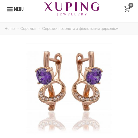
0
MENU
Home
>
Сережки
>
Сережки позолота з фіолетовим цирконієм