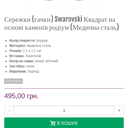
Сережки (гачки) Swarovski Квадрат на
основі каменів родіум (Медична сталь)
Колір покриття:
родіум
Матеріал:
медична сталь
Розмір:
2,1 х 1,1 см
Вставка:
Swarovski
Колір вставки:
білий, м'ятний
Застібка:
гачок
Виробник:
Xuping
824109(4)
495,00 грн.
-
+
В КОШИК