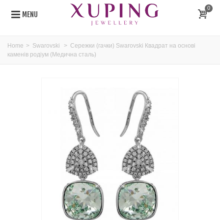
0
MENU
Home
>
Swarovski
>
Сережки (гачки) Swarovski Квадрат на основі
каменів родіум (Медична сталь)