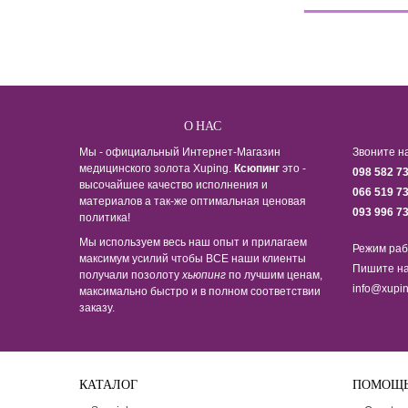
О НАС
Мы - официальный Интернет-Магазин
Звоните н
медицинского золота Xuping.
Ксюпинг
это -
098 582 7
высочайшее качество исполнения и
066 519 7
материалов а так-же оптимальная ценовая
093 996 7
политика!
Мы используем весь наш опыт и прилагаем
Режим раб
максимум усилий чтобы ВСЕ наши клиенты
Пишите на
получали позолоту
хьюпинг
по лучшим ценам,
info@xupin
максимально быстро и в полном соответствии
заказу.
КАТАЛОГ
ПОМОЩ