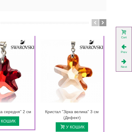
Cart
Prev
Next
ка середня" 2 см
Кристал "Зірка велика" 3 см
Кристал "
(Дефект)
 КОШИК
У КОШИК