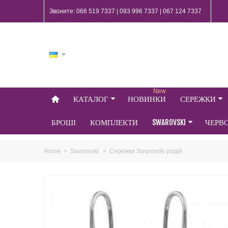
Звоните: 066 519 7337 | 093 996 7337 | 067 124 7337
New
КАТАЛОГ
НОВИНКИ
СЕРЕЖКИ
БРОШІ
КОМПЛЕКТИ
SWAROVSKI
ЧЕРВ
Home
>
Swarovski
>
Сережки Swarovski родій