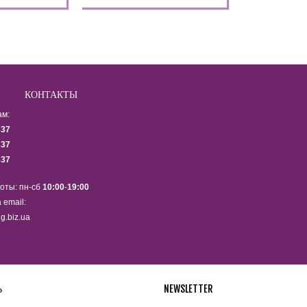
КОНТАКТЫ
ам:
337
337
337
оты: пн-сб
10:00
-
19:00
 email:
g.biz.ua
Ь
NEWSLETTER