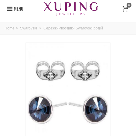
0
MENU
Home
>
Swarovski
>
Сережки-гвоздики Swarovski родій