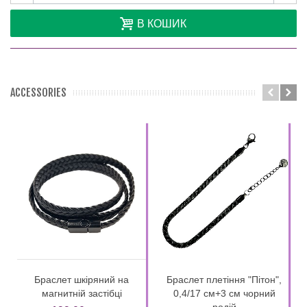
В КОШИК
ACCESSORIES
Браслет шкіряний на
Браслет плетіння "Пітон",
магнитній застібці
0,4/17 см+3 см чорний
родій