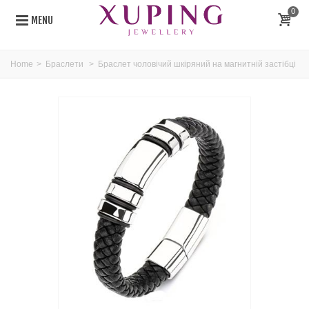
0
MENU
Home
>
Браслети
>
Браслет чоловічий шкіряний на магнитній застібці