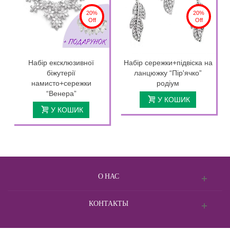
20%
20%
Off
Off
Набір ексклюзивної
Набір сережки+підвіска на
біжутерії
ланцюжку “Пір'ячко”
намисто+сережки
родіум
“Венера”
У КОШИК
У КОШИК
О НАС
КОНТАКТЫ