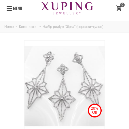
0
MENU
Home
>
Комплекти
>
Набір родіум "Зірка" (сережки+кулон)
20%
Off