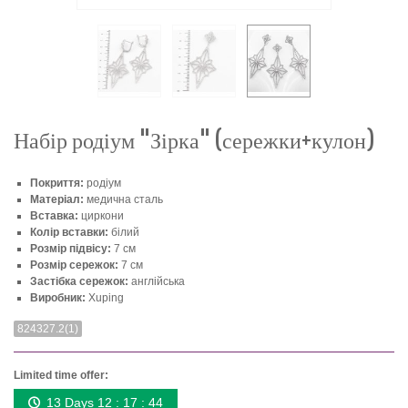
Набір родіум "Зірка" (сережки+кулон)
Покриття:
родіум
Матеріал:
медична сталь
Вставка:
циркони
Колір вставки:
білий
Розмір підвісу:
7 см
Розмір сережок:
7 см
Застібка сережок:
англійська
Виробник:
Xuping
824327.2(1)
Limited time offer:
13 Days 12 : 17 : 44