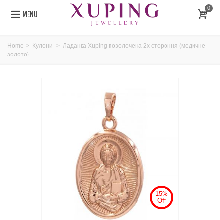
0
MENU
Home
>
Кулони
>
Ладанка Xuping позолочена 2х стороння (медичне
золото)
15%
Off