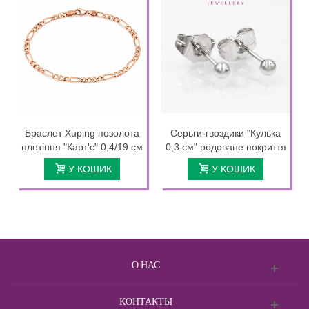
Браслет Xuping позолота
Серьги-гвоздики "Кулька
плетіння "Карт'є" 0,4/19 см
0,3 см" родоване покриття
У КОШИК
У КОШИК
О НАС
КОНТАКТЫ