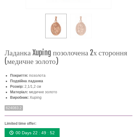
Ладанка Xuping позолочена 2х стороння
(медичне золото)
Покриття:
позолота
Подвійна ладанка
Розмір:
2,1/1,2 см
Матеріал:
медичне золото
Виробник:
Xuping
624083.2
Limited time offer:
00 Days 22 : 49 : 52