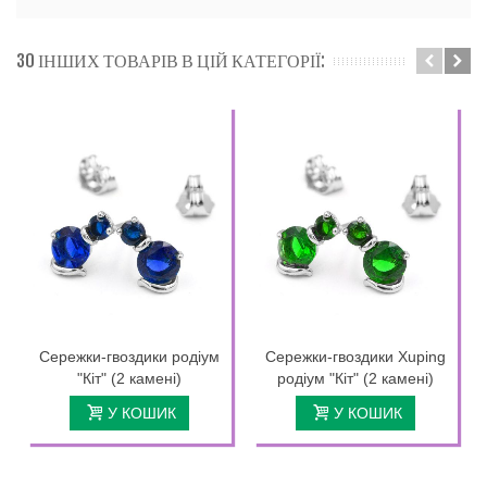
30 ІНШИХ ТОВАРІВ В ЦІЙ КАТЕГОРІЇ:
Сережки-гвоздики родіум
Сережки-гвоздики Xuping
"Кіт" (2 камені)
родіум "Кіт" (2 камені)
У КОШИК
У КОШИК