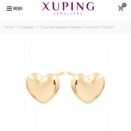
0
MENU
Home
>
Сережки
>
Сережки-цвяшки лимонна позолота "Серця"