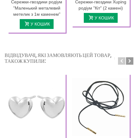
Сережки-гвоздики родіум
Сережки-гвоздики Xuping
"Маленький металевий
родіум "Кіт" (2 камені)
метелик з 1м каменем"
У КОШИК
У КОШИК
ВІДВІДУВАЧІ, ЯКІ ЗАМОВЛЯЮТЬ ЦЕЙ ТОВАР,
ТАКОЖ КУПИЛИ: