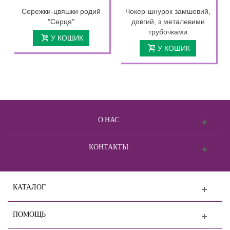
Сережки-цвяшки родий
Чокер-шнурок замшевий,
"Серця"
довгий, з металевими
трубочками
У КОШИК
У КОШИК
О НАС
КОНТАКТЫ
КАТАЛОГ
ПОМОЩЬ