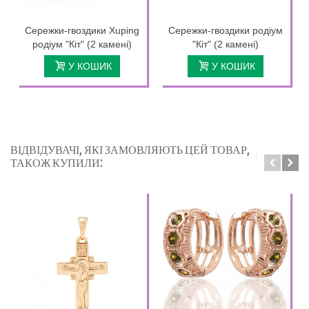
Сережки-гвоздики Xuping
Сережки-гвоздики родіум
родіум "Кіт" (2 камені)
"Кіт" (2 камені)
У КОШИК
У КОШИК
ВІДВІДУВАЧІ, ЯКІ ЗАМОВЛЯЮТЬ ЦЕЙ ТОВАР,
ТАКОЖ КУПИЛИ: