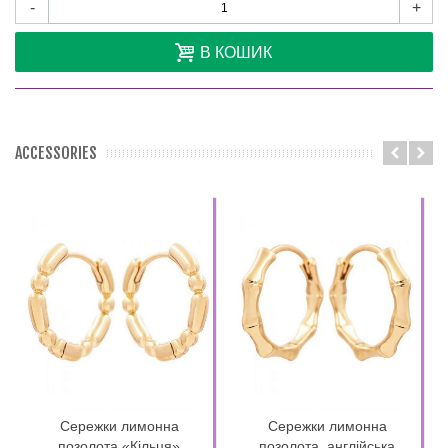
-
+
В КОШИК
ACCESSORIES
Сережки лимонна
Сережки лимонна
позолота «Кільця»
позолота, англійська