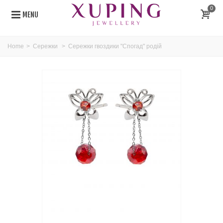
0
MENU
Home
>
Сережки
>
Сережки гвоздики "Спогад" родій