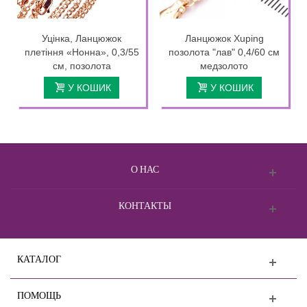
Уцінка, Ланцюжок
Ланцюжок Xuping
плетіння «Нонна», 0,3/55
позолота "лав" 0,4/60 см
см, позолота
медзолото
У КОШИК
У КОШИК
О НАС
КОНТАКТЫ
КАТАЛОГ
ПОМОЩЬ