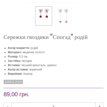
Сережки гвоздики "Спогад" родій
Колір покриття:
родій
Матеріал:
медичне золото
Розмір:
5,5 см
Застібка:
гвоздик
Вставка:
чеський кришталь, циркон
Колір вставки:
червоний
Виробник:
Xuping
324511.2(12)
89,00 грн.
-
+