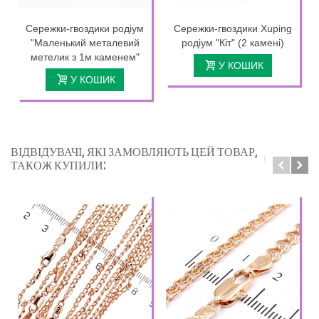
Сережки-гвоздики родіум
Сережки-гвоздики Xuping
"Маленький металевий
родіум "Кіт" (2 камені)
метелик з 1м каменем"
У КОШИК
У КОШИК
ВІДВІДУВАЧІ, ЯКІ ЗАМОВЛЯЮТЬ ЦЕЙ ТОВАР,
ТАКОЖ КУПИЛИ: