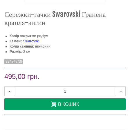
Сережки-гачки Swarovski Гранена
крапля-вигин
Колір покриття:
родіум
Камені:
Swarovski
Колір каміння:
інжирний
Розмір:
2 см
824747(3)
495,00 грн.
-
+
В КОШИК