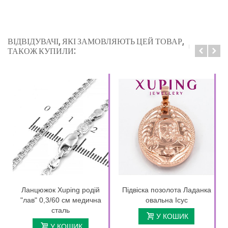
ВІДВІДУВАЧІ, ЯКІ ЗАМОВЛЯЮТЬ ЦЕЙ ТОВАР,
ТАКОЖ КУПИЛИ:
Ланцюжок Xuping родій
Підвіска позолота Ладанка
"лав" 0,3/60 см медична
овальна Ісус
сталь
У КОШИК
У КОШИК