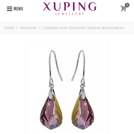
0
MENU
Home
>
Swarovski
>
Сережки-гачки Swarovski Гранена крапля-вигин