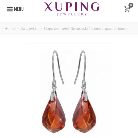
0
MENU
Home
>
Swarovski
>
Сережки-гачки Swarovski Гранена крапля-вигин