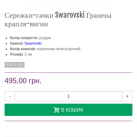
Сережки-гачки Swarovski Гранена
крапля-вигин
Колір покриття:
родіум
Камені:
Swarovski
Колір каменів:
коричнево-жовтогарячий
Розмір:
2 см
824747(4)
495,00 грн.
-
+
В КОШИК