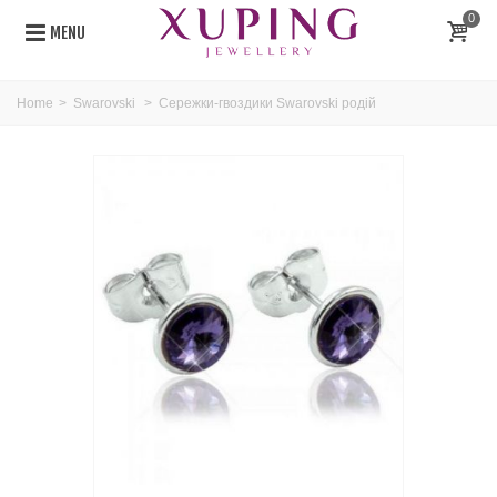
0
MENU
Home
>
Swarovski
>
Сережки-гвоздики Swarovski родій