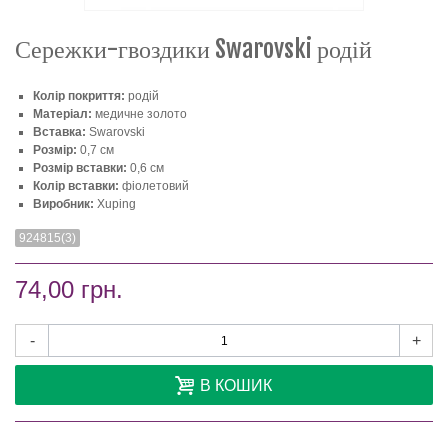
Сережки-гвоздики Swarovski родій
Колір покриття:
родій
Матеріал:
медичне золото
Вставка:
Swarovski
Розмір:
0,7 см
Розмір вставки:
0,6 см
Колір вставки:
фіолетовий
Виробник:
Xuping
924815(3)
74,00 грн.
-
+
В КОШИК