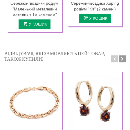
Сережки-гвоздики родіум
Сережки-гвоздики Xuping
"Маленький металевий
родіум "Кіт" (2 камені)
метелик з 1м каменем"
У КОШИК
У КОШИК
ВІДВІДУВАЧІ, ЯКІ ЗАМОВЛЯЮТЬ ЦЕЙ ТОВАР,
ТАКОЖ КУПИЛИ: