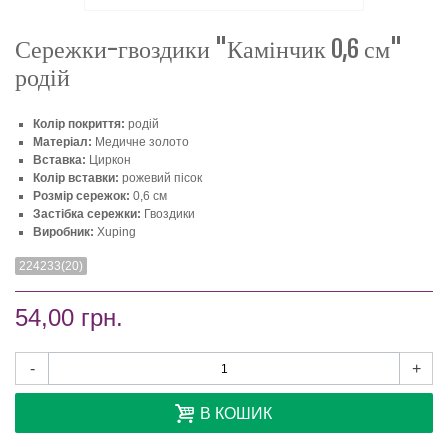
Сережки-гвоздики "Камінчик 0,6 см"
родій
Колір покриття:
родій
Матеріал:
Медичне золото
Вставка:
Циркон
Колір вставки:
рожевий пісок
Розмір сережок:
0,6 см
Застібка сережки:
Гвоздики
Виробник:
Xuping
224233(20)
54,00 грн.
-
+
В КОШИК