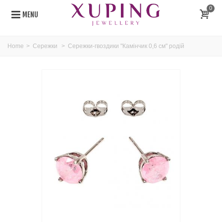
0
MENU
Home
>
Сережки
>
Сережки-гвоздики "Камінчик 0,6 см" родій