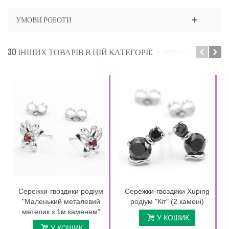
УМОВИ РОБОТИ
30 ІНШИХ ТОВАРІВ В ЦІЙ КАТЕГОРІЇ:
Сережки-гвоздики родіум
Сережки-гвоздики Xuping
"Маленький металевий
родіум "Кіт" (2 камені)
метелик з 1м каменем"
У КОШИК
У КОШИК