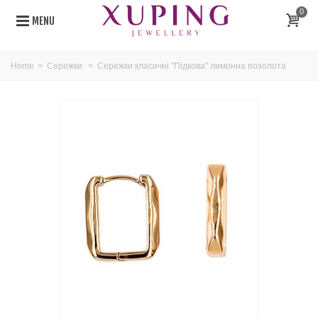
0
MENU
Home
>
Сережки
>
Сережки класичні "Підкова" лимонна позолота