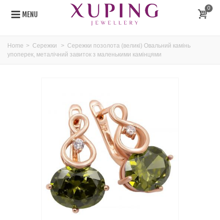
0
MENU
Home
>
Сережки
>
Сережки позолота (великі) Овальний камінь
упоперек, металічний завиток з маленькими камінцями