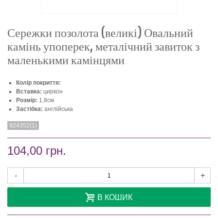
Сережки позолота (великі) Овальний
камінь упоперек, металічний завиток з
маленькими камінцями
Колір покриття:
Вставка:
циркон
Розмір:
1,8см
Застібка:
англійська
924352(1)
104,00 грн.
-
+
В КОШИК